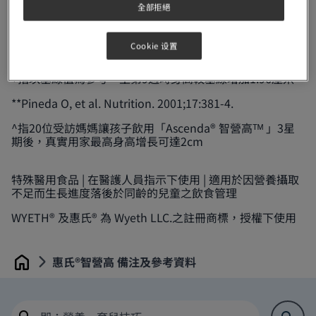
全部拒絕
*配合飲食輔導。Samuel TM, et al. 14th European
Cookie 设置
Nutrition Conference FENS 2023, Serbia.
+指以基線值為參考，至第9週時身高較基線增加1.96厘米
**Pineda O, et al. Nutrition. 2001;17:381-4.
^指20位受訪媽媽讓孩子飲用「Ascenda® 智營高ᵀᴹ 」3星
期後，真實用家最高身高增長可達2cm​
特殊醫用食品 | 在醫護人員指示下使用 | 適用於因營養攝取
不足而生長進度落後於同齡的兒童之飲食管理
WYETH® 及惠氏® 為 Wyeth LLC.之註冊商標，授權下使用
惠氏®智營高 備注及參考資料
Home