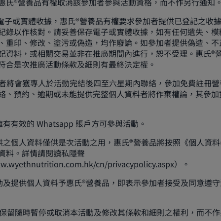
惠氏®營養品有權取消該參加者參與活動資格，而不作另行通知
留電子或實體收據，惠氏®營養品有權要求參加者提供已登記之收
紀錄以作核對。請妥善保存電子或實體收據，如有任何遺失、模
、重印、修改、塗污或偽造，均作廢論。如參加者提供偽造、不
記資料，或相關交易並非在推廣期間內進行，恕不受理。惠氏®
符合是次推廣活動條款及細則有最終決定權。
參加者將會獲專人於活動完結後四至六星期內聯絡，參加免費註冊營
絡、預約、逾期或未能提供完整個人資料者將作棄權論，其參加
擁有有效的 Whatsapp 賬戶方可參與活動。
提供之個人資料僅供是次活動之用，惠氏®營養品將按照《個人資料(
資料。詳情請閱讀私隱聲
w.wyethnutrition.com.hk/cn/privacypolicy.aspx
）。
此活動及提供個人資料予惠氏®營養品，即表⽰參加者接受及同意遵
營養品保留隨時暫停或取消本活動及修改其條款和細則之權利，而不