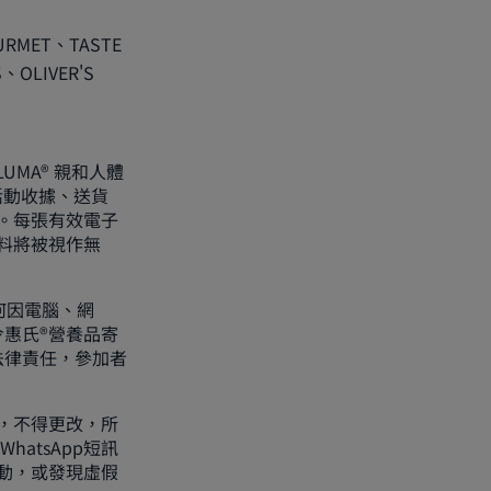
RMET、TASTE
OLIVER'S
UMA® 親和人體
活動收據、送貨
。每張有效電子
料將被視作無
有任何因電腦、網
惠氏®營養品寄
法律責任，參加者
交，不得更改，所
atsApp短訊
動，或發現虛假