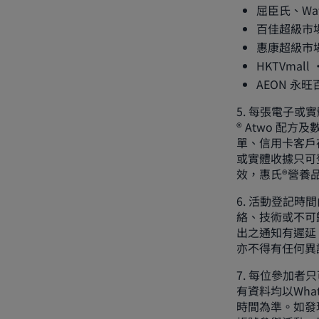
屈臣氏、Watso
百佳超級市場、
惠康超級市場、
HKTVmall
AEON 永旺
5. 每張電子或
® Atwo 
單、信用卡客戶
或實體收據只可
效，惠氏®營養
6. 活動登記時間由
絡、技術或不可
出之通知有遲延
亦不得有任何異
7. 每位參加者
有資料均以Wha
時間為準。如發