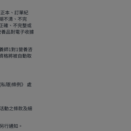
。
據正本、訂單紀
糊不清、不完
正確、不完整或
營養品對電子收據
養師1對1營養咨
資格將被自動取
私隱)條例》 處
守活動之條款及細
作另行通知。