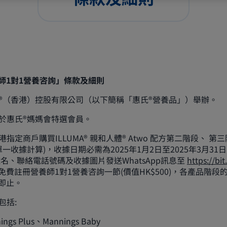
師1對1營養咨詢」條款及細則
惠氏®（香港）控股有限公司（以下簡稱「惠氏®營養品」）舉辦。
用於惠氏®媽媽會特選會員。
香港指定商戶購買ILLUMA® 親和人體® Atwo 配方第二階段、 
單一收據計算)，收據日期必需為2025年1月2日至2025年3月31日
名、聯絡電話號碼及收據圖片發送WhatsApp訊息至
https://bi
費註冊營養師1對1營養咨詢一節(價值HK$500)，各產品階段
即止。
包括:
gs Plus、Mannings Baby