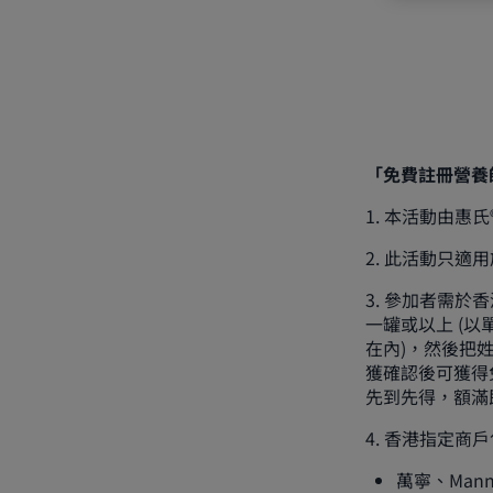
「免費註冊營養
1. 本活動由
2. 此活動只適
3. 參加者需於
一罐或以上 (以
在內)，然後把姓
獲確認後可獲得免
先到先得，額滿
4. 香港指定商戶
萬寧、Mannin