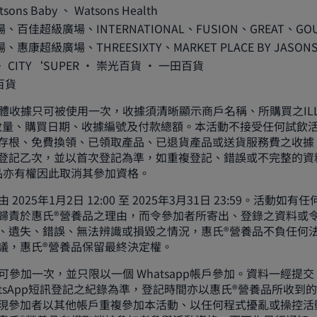
ns Baby 、 Watsons Health
百佳超級廣場、INTERNATIONAL、FUSION、GREAT、GOU
惠康超級廣場、THREESIXTY、MARKET PLACE BY JASONS、
 • CITY‘SUPER • 崇光百貨 • 一田百貨
百貨
實體收據只可被使用一次，收據須清晰顯示商戶名稱、所購買之ILL
配方及數量、購買日期、收據編號及付款總額。本活動不接受任何試飲
存根、免費換領、已領取產品、已退貨產品或送貨服務費之收據
登記乙次，並以首次登記為準，如重複登記、錯誤或不完整的資
品亦有權因此取消其參加資格。
 2025年1月2日 12:00 至 2025年3月31日 23:59。活動如
歸責於惠氏®營養品之理由，而令參加者所寄出、登錄之資料或令
、遺失、錯誤、無法辨識或損毀之情況，惠氏®營養品不負任何
議，惠氏®營養品保留最終決定權。
只可參加一次，並只限以一個 Whatsapp帳戶參加。資料一經提
tsApp短訊登記之紀錄為準，登記時間亦以惠氏®營養品所收到的Wh
現參加者以其他帳戶重複參加本活動、以任何程式擾亂或操控活