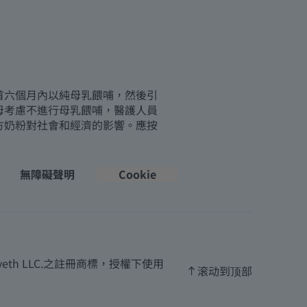
首六個月內以純母乳餵哺，然後引
母考慮不進行母乳餵哺，醫護人員
方奶粉對社會和經濟的影響。應按
無障礙聲明
Cookie
th LLC.之註冊商標，授權下使用
滚动到顶部