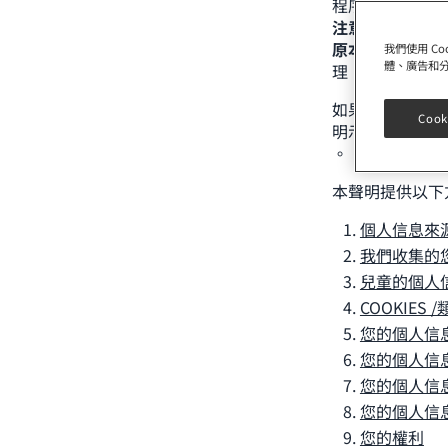
程序(App)
注意，我們可能
原本由不同雀巢
我們使用 C
體、廣告和
理，請參考第9
如果您未能向我
Cook
明示此信息) ，
。
本聲明提供以下
個人信息來
我們收集的
兒童的個人
COOKIE
您的個人信
您的個人信
您的個人信
您的個人信
您的權利