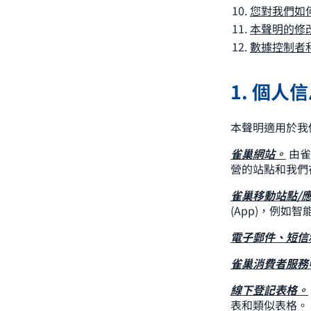
您對我們如
本聲明的修
數據控制者
1. 個人
本聲明適用於我
雀巢網站。
由雀
營的站點和我們
雀巢移動站點/應
(App)，例如智
電子郵件、短信
雀巢消費者服務
線下登記表格。
表和類似表格。