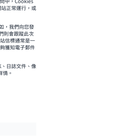
，Cookies
網站正常運行，或
例如，我們向您發
們則會跟蹤此次
網站信標通常是一
能夠獲知電子郵件
DK、日誌文件、像
詳情。