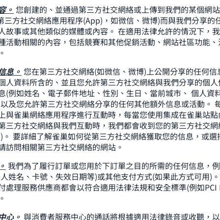
容。
您創建的、並通過第三方社交網絡或上傳到我們的某個網站
使用第三方社交網絡應用程序(App)，如微信、微博)而與我們分享
人故事或其他類似的媒體或內容。 在適用法律允許的情況下，
種活動相關的內容，包括競賽和其他促銷活動、網站社區功能、
。
信息。
您在第三方社交網絡(如微信、微博)上公開分享的任何信
個人資料所含的、並且您允許第三方社交網絡與我們分享的個人
息(例如姓名、電子郵件地址、性別、生日、當前城市、 個人資
等)以及您允許第三方社交網絡分享的任何其他額外信息或活動。 
上與雀巢網絡應用程序進行互動時，每當您使用集成在雀巢站點
第三方社交網絡與我們互動時，我們都會收到您的第三方社交網
分)。 要詳細了解雀巢如何從第三方社交網絡獲取您的信息，或選
請訪問相關第三方社交網絡的網站。
。
我們為了履行訂單或您用於下訂單之目的所需的任何信息，例
卡人姓名、卡號、失效日期等)或其他支付方式(如果此方式可用)。
處理服務供應商都會以符合適用法律法規和安全標準(例如PCI D
。
中心。
與消費者服務中心的通話將根據適用法律錄音或收聽，以