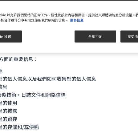
 、第三方社交網絡、消費者服務中心、銷售網點和各種活動等採集
會將不同來源(例如網站、線下活動)收集的個人信息進行整合。
實體或雀巢合作夥伴收集的個人信息整合到一起
。 如果您想知
ookie 以允許我們網站的正常工作、個性化設計內容和廣告、提供社交媒體功能並分析流量。
分析合作夥伴分享有關您使用我們網站的信息。
更多信息
節了解更多信息。
們提供必要的個人信息(在這種情況下我們會提示您，例如，在
ie 设置
全部拒絕
接受所有
我們可能無法向您提供我們的商品和/或服務。 本聲明會不時修訂(
方面的重要信息：
源
您的個人信息以及我們如何收集您的個人信息
信息
S /類似技術，日誌文件和網絡信標
息的使用
息的披露
息的留存
息的存儲和/或傳輸