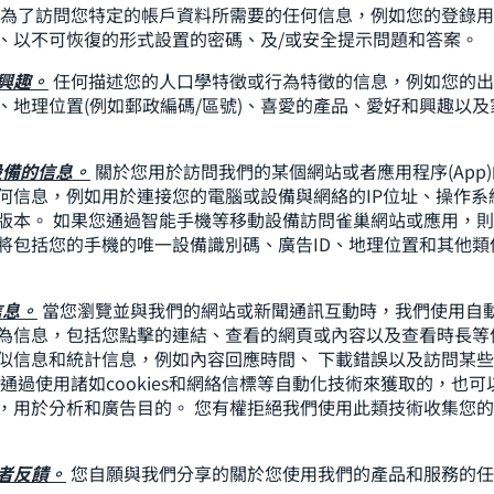
為了訪問您特定的帳戶資料所需要的任何信息，例如您的登錄用
、以不可恢復的形式設置的密碼、及/或安全提示問題和答案。
興趣。
任何描述您的人口學特徵或行為特徵的信息，例如您的出
、地理位置(例如郵政編碼/區號)、喜愛的產品、愛好和興趣以
設備的信息。
關於您用於訪問我們的某個網站或者應用程序(App
何信息，例如用於連接您的電腦或設備與網絡的IP位址、操作系
版本。 如果您通過智能手機等移動設備訪問雀巢網站或應用，
將包括您的手機的唯一設備識別碼、廣告ID、地理位置和其他類
信息。
當您瀏覽並與我們的網站或新聞通訊互動時，我們使用自
為信息，包括您點擊的連結、查看的網頁或內容以及查看時長等
似信息和統計信息，例如內容回應時間、 下載錯誤以及訪問某
是通過使用諸如cookies和網絡信標等自動化技術來獲取的，也
，用於分析和廣告目的。 您有權拒絕我們使用此類技術收集您
者反饋。
您自願與我們分享的關於您使用我們的產品和服務的任