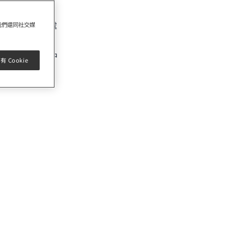
到的個人信息。
請
 為此，我們會將
道如何拒絕該項處
我們還同社交媒
我們的登記表格中
 Cookie
請參閱第11節)