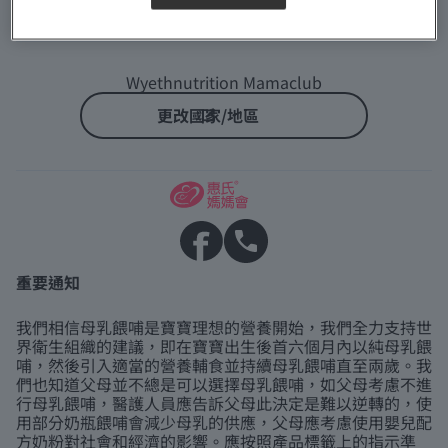
Wyethnutrition Mamaclub
更改國家/地區
重要通知
我們相信母乳餵哺是寶寶理想的營養開始，我們全力支持世
界衛生組織的建議，即在寶寶出生後首六個月內以純母乳餵
哺，然後引入適當的營養輔食並持續母乳餵哺直至兩歲。我
們也知道父母並不總是可以選擇母乳餵哺，如父母考慮不進
行母乳餵哺，醫護人員應告訴父母此決定是難以逆轉的，使
用部分奶瓶餵哺會減少母乳的供應，父母應考慮使用嬰兒配
方奶粉對社會和經濟的影響。應按照產品標籤上的指示準