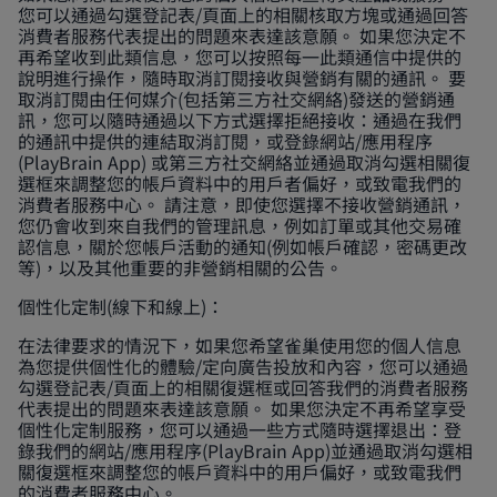
您可以通過勾選登記表/頁面上的相關核取方塊或通過回答
消費者服務代表提出的問題來表達該意願。 如果您決定不
再希望收到此類信息，您可以按照每一此類通信中提供的
說明進行操作，隨時取消訂閱接收與營銷有關的通訊。 要
取消訂閱由任何媒介(包括第三方社交網絡)發送的營銷通
訊，您可以隨時通過以下方式選擇拒絕接收：通過在我們
的通訊中提供的連結取消訂閱，或登錄網站/應用程序
(PlayBrain App) 或第三方社交網絡並通過取消勾選相關復
選框來調整您的帳戶資料中的用戶者偏好，或致電我們的
消費者服務中心。 請注意，即使您選擇不接收營銷通訊，
您仍會收到來自我們的管理訊息，例如訂單或其他交易確
認信息，關於您帳戶活動的通知(例如帳戶確認，密碼更改
等)，以及其他重要的非營銷相關的公告。
個性化定制(線下和線上)：
在法律要求的情況下，如果您希望雀巢使用您的個人信息
為您提供個性化的體驗/定向廣告投放和內容，您可以通過
勾選登記表/頁面上的相關復選框或回答我們的消費者服務
代表提出的問題來表達該意願。 如果您決定不再希望享受
個性化定制服務，您可以通過一些方式隨時選擇退出：登
錄我們的網站/應用程序(PlayBrain App)並通過取消勾選相
關復選框來調整您的帳戶資料中的用戶偏好，或致電我們
的消費者服務中心。