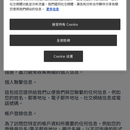
來自其他來源的數據。
社交媒體功能並分析流量。我們還同社交媒體、廣告和分析合作夥伴分享有關
您使用我們網站的信息。
更多信息
第三方社交網絡路(如微信、微博、臉書、谷歌、
WhatsPlayBrain App)，市場研究(如果反饋不是以匿名方
接受所有 Cookie
式的)， 第三方數據整合公司，雀巢促銷活動的合作夥伴，
公開渠道，和我們通過收購其他公司而獲得的數據。
全部拒絕
2. 我們收集的您的個人信息以及我們如何收集您的
個人信息
Cookie 设置
根據您與雀巢的互動方式(線上、線下、通過電話等)，我們
會向您收集下述不同類型的信息。 我們會採取合理可行的
措施，盡力避免收集無關的個人信息。
個人聯繫信息。
這包括您提供給我們以便我們與您聯繫的任何信息，例如
您的姓名、郵寄地址、電子郵件地址、社交網絡信息或電
話號碼。
帳戶登錄信息。
為了訪問您特定的帳戶資料所需要的任何信息，例如您的
登錄用戶名/電子郵件地址、顯示名稱、以不可恢復的形式