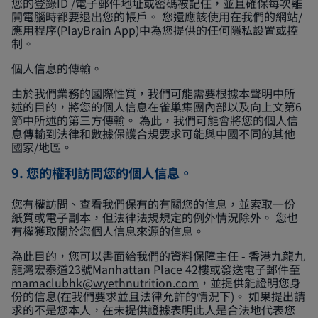
您的登錄ID /電子郵件地址或密碼被記住，並且確保每次離
開電腦時都要退出您的帳戶。 您還應該使用在我們的網站/
應用程序(PlayBrain App)中為您提供的任何隱私設置或控
制。
個人信息的傳輸。
由於我們業務的國際性質，我們可能需要根據本聲明中所
述的目的，將您的個人信息在雀巢集團內部以及向上文第6
節中所述的第三方傳輸。 為此，我們可能會將您的個人信
息傳輸到法律和數據保護合規要求可能與中國不同的其他
國家/地區。
9. 您的權利訪問您的個人信息。
您有權訪問、查看我們保有的有關您的信息，並索取一份
紙質或電子副本，但法律法規規定的例外情況除外。 您也
有權獲取關於您個人信息來源的信息。
為此目的，您可以書面給我們的資料保障主任 - 香港九龍九
龍灣宏泰道23號Manhattan Place
42樓或發送電子郵件至
mamaclubhk@wyethnutrition.com
，並提供能證明您身
份的信息(在我們要求並且法律允許的情況下)。 如果提出請
求的不是您本人，在未提供證據表明此人是合法地代表您