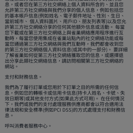
息，或者您在第三方社交網絡上個人資料所含的、並且您
允許第三方社交網絡與我們分享的個人信息，例如包括您
的基本帳戶信息(例如姓名、電子郵件地址、性別、生日、
當前城市、 個人資料圖片、用戶ID、朋友列表等)以及您允
許第三方社交網絡分享的任何其他額外信息或活動。 每當
您下載或在第三方社交網絡上與雀巢網絡應用程序進行互
動時，每當您使用集成在雀巢站點內的社交網絡功能或每
當您通過第三方社交網絡與我們互動時，我們都會收到您
的第三方社交網絡個人資料信息(或其中的一部分)。 要詳細
了解雀巢如何從第三方社交網絡獲取您的信息，或選擇退
出分享此類社交網絡信息，請訪問相關第三方社交網絡的
網站。
支付和財務信息。
我們為了履行訂單或您用於下訂單之目的所需的任何信
息，例如您的轉帳卡或信用卡信息(持卡人姓名、卡號、失
效日期等)或其他支付方式(如果此方式可用)。 在任何情況
下，我們或我們的支付處理服務供應商都會以符合適用法
律法規和安全標準(例如PCI DSS)的方式處理支付和財務信
息。
呼叫消費者服務中心。