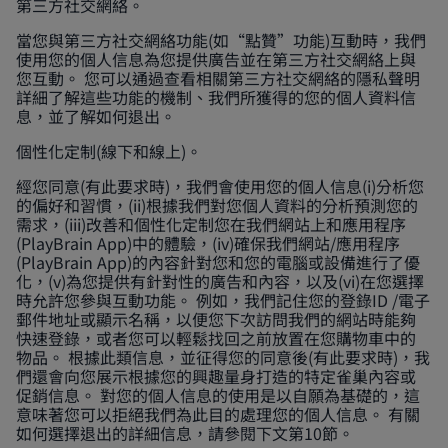
第三方社交網絡。
當您與第三方社交網絡功能(如“點贊”功能)互動時，我們
使用您的個人信息為您提供廣告並在第三方社交網絡上與
您互動。 您可以通過查看相關第三方社交網絡的隱私聲明
詳細了解這些功能的機制、我們所獲得的您的個人資料信
息，並了解如何退出。
個性化定制(線下和線上)。
經您同意(有此要求時)，我們會使用您的個人信息(i)分析您
的偏好和習慣，(ii)根據我們對您個人資料的分析預測您的
需求，(iii)改善和個性化定制您在我們網站上和應用程序
(PlayBrain App)中的體驗，(iv)確保我們網站/應用程序
(PlayBrain App)的內容針對您和您的電腦或設備進行了優
化，(v)為您提供有針對性的廣告和內容，以及(vi)在您選擇
時允許您參與互動功能。 例如，我們記住您的登錄ID /電子
郵件地址或顯示名稱，以便您下次訪問我們的網站時能夠
快速登錄，或者您可以輕鬆找回之前放置在您購物車中的
物品。 根據此類信息，並征得您的同意後(有此要求時)，我
們還會向您展示根據您的興趣量身打造的特定雀巢內容或
促銷信息。 對您的個人信息的使用是以自願為基礎的，這
意味著您可以拒絕我們為此目的處理您的個人信息。 有關
如何選擇退出的詳細信息，請參閱下文第10節。