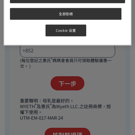
即日起，只需填妥以下表格登記，即可以優惠價購買
®
®
全部拒絕
S-26
ULTIMA
瑞士版 (初生嬰兒奶粉除外) 乙罐。登
4
記後，惠氏媽媽會將於14個工作天内以電話方式聯
絡，以作資料核實及安排直送府上詳情。
Cookie 设置
手提電話:
®
(每位登記之惠氏
媽媽會會員只可領取體驗優惠一
次。 )
重要聲明：母乳是最好的。
®
®
WYETH
及惠氏
為Wyeth LLC.之註冊商標，授
權下使用。
UTM-EM-017-MAR-24