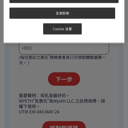
即日起，只需填妥以下表格登記，即可以優惠價購買
®
®
全部拒絕
S-26
ULTIMA
瑞士版 (初生嬰兒奶粉除外) 乙罐。登
4
記後，惠氏媽媽會將於14個工作天内以電話方式聯
絡，以作資料核實及安排直送府上詳情。
Cookie 设置
手提電話:
®
(每位登記之惠氏
媽媽會會員只可領取體驗優惠一
次。 )
重要聲明：母乳是最好的。
®
®
WYETH
及惠氏
為Wyeth LLC.之註冊商標，授
權下使用。
UTM-EM-043-MAY-24