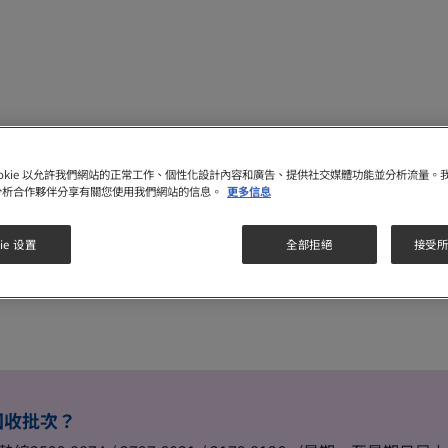
我們可以在那裏購買非回收批次
ookie 以允許我們網站的正常工作、個性化設計內容和廣告、提供社交媒體功能並分析流量。
分析合作夥伴分享有關您使用我們網站的信息。
更多信息
ie 设置
全部拒絕
接受所有
回收批次？