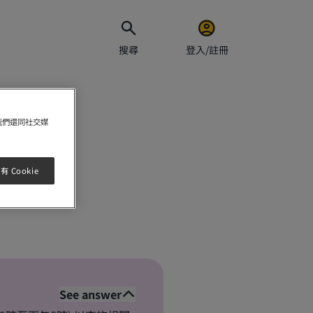
搜尋
登入/註冊
？
電郵地址
我們還同社交媒
密碼
 Cookie
保持
See answer