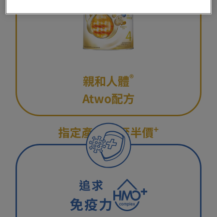
®
親和人體
Atwo配方​
+
指定產品 ​
低至半價
追求
免疫力