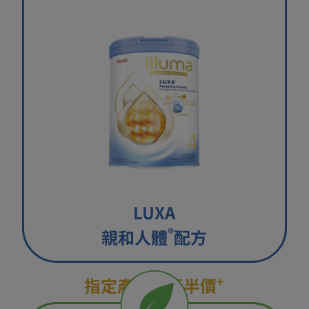
LUXA
®
親和人體
配方​
+
指定產品​
低至半價