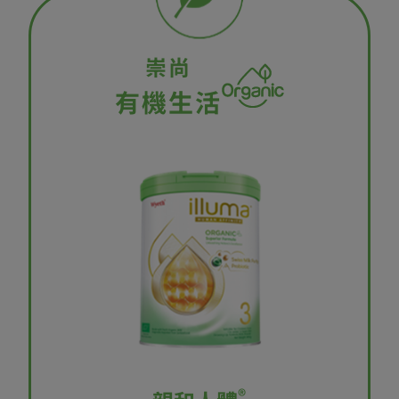
崇尚
有機生活
®