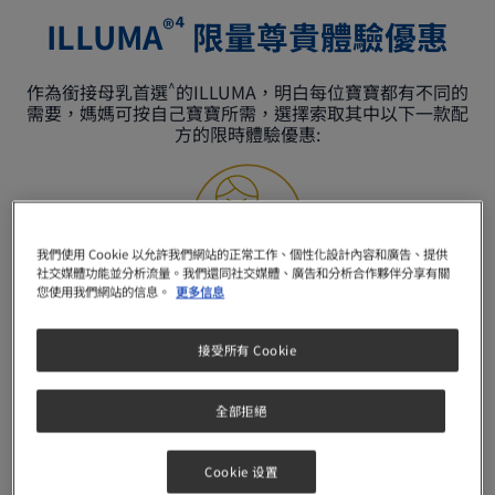
®⁴
ILLUMA
限量尊貴體驗優惠​
^
作為銜接母乳首選
的ILLUMA，明白每位寶寶都有不同的
需要，媽媽可按自己寶寶所需，​選擇索取其中以下一款配
方的限時體驗優惠:​
我們使用 Cookie 以允許我們網站的正常工作、個性化設計內容和廣告、提供
社交媒體功能並分析流量。我們還同社交媒體、廣告和分析合作夥伴分享有關
您使用我們網站的信息。
更多信息
*
改善
腸道問題
接受所有 Cookie
全部拒絕
Cookie 设置