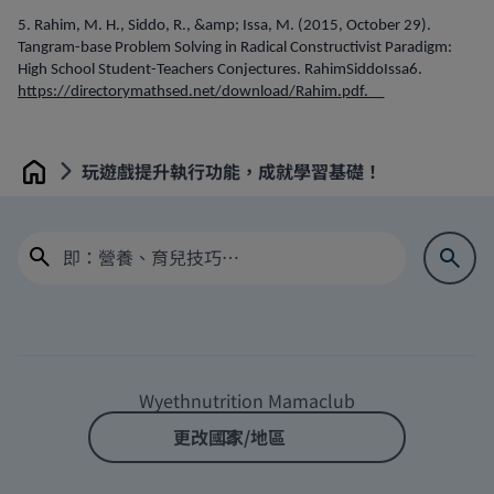
5. Rahim, M. H., Siddo, R., &amp; Issa, M. (2015, October 29).
Tangram-base Problem Solving in Radical Constructivist Paradigm:
High School Student-Teachers Conjectures. RahimSiddoIssa6.
https://directorymathsed.net/download/Rahim.pdf.__
玩遊戲提升執行功能，成就學習基礎！
Home
Wyethnutrition Mamaclub
更改國家/地區