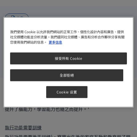
文章
我們使用 Cookie 以允許我們網站的正常工作、個性化設計內容和廣告、提供
社交媒體功能並分析流量。我們還同社交媒體、廣告和分析合作夥伴分享有關
6 月 12, 2023
2分鐘
您使用我們網站的信息。
更多信息
從穿衣服到完成功課，在日常生活中的每件事都運用到執行功
能。而執行功能是指完成目標的能力，主要由靈活思考能力
接受所有 Cookie
審校︰遊戲專家
卓王詠詩博士
執行總監
(Dr. PLAY Ltd
)
全部拒絕
從穿衣服到完成功課，在日常生活中的每件事都運用到執行功
Cookie 设置
能。而執行功能是指完成目標的能力，主要由靈活思考能力、
運作記憶能力及自制能力所組成，三者環環相扣又各司其職，
1
提升了腦能力，學習能力也隨之而提升。
執行功能需要訓練
1