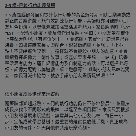
歲
是執行功能爆發期
3-5
~
歲是腦部發展和提升執行功能的黃金爆發期。隨音樂舞動或
3-5
靜止的音樂遊戲，能有效訓練執行功能。共讀時亦可鼓勵小朋
友角色扮演，以想像遊戲加強靈活思考能力。家長應隨時「
SAY
」，配合小朋友，並及時作出反應。例如：小朋友坐在梳化
YES
上突然大叫說
「有鯊魚呀！」，並縮腳。其實他正幻想自己在
:
海邊，如果這時家長立即配合，跟著做縮腳，並說：「小心
點！不要給鯊魚咬到！」這樣就不會扼殺小朋友的創意，並會
繼續發揮想像力，創作故事；或甚如果家長想「一站式」培養
靈活思考能力、運作記憶能力及自制能力的話，可以選擇七巧
5
板、記憶力配對卡牌遊戲、桌上遊戲等
。此時小朋友已較為獨
2,4
立，家長可減少協助，就放手讓小朋友盡情玩樂吧！
依小朋友成長步伐來玩遊戲
2
隨著腦部漸趨成熟，人們的執行功能仍在不停地發展
，並需按
3
成長步伐作不同形式的鍛鍊，以達至各項目標
。家長只要根據
小朋友的發展來玩遊戲，無需與其他小朋友比較，每日一小
步，定能成就學習基礎！最重要的是家長放低手機，真正成為
小朋友的玩伴，每天與他們共建玩樂時刻。