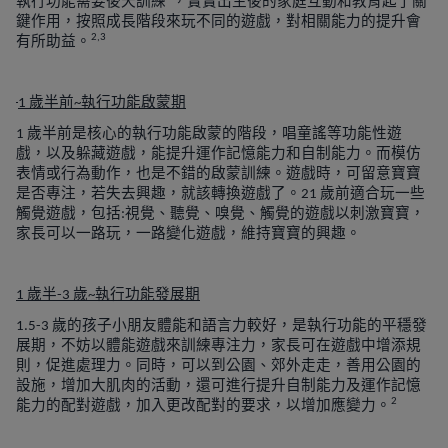
執行功能需要後天訓練
，寶寶出生後的家庭互動和教育起了關
鍵作用，按照成長階段來玩不同的遊戲，對相關能力的提升會
2,3
有所助益。
歲半前
執行功能啟蒙期
1
~
歲半前是核心的執行功能啟蒙的階段，唱童謠等功能性遊
1
戲，以及躲藏遊戲，能提升運作記憶能力和自制能力。而模仿
表情或行為動作，也是不錯的啟蒙訓練。遊戲時，可留意寶寶
是否專注，若失去興趣，就該轉換遊戲了。
歲前適合玩一些
21
觸覺遊戲，包括
視覺、聽覺、嗅覺、觸覺的遊戲以刺激寶寶，
:
家長可以一路玩，一路變化遊戲，維持寶寶的興趣。
歲半
歲
執行功能發展期
1
-3
~
歲的孩子小朋友體能和語言力較好，是執行功能的平穩發
1.5-3
展期，不妨以體能遊戲來訓練專注力，家長可在遊戲中增添規
則，促進處理力。同時，可以到公園、郊外走走，善用公園的
設施，增加大肌肉的活動，還可進行提升自制能力及運作記憶
2
能力的配對遊戲，加入更改配對的要求，以增加應變力。