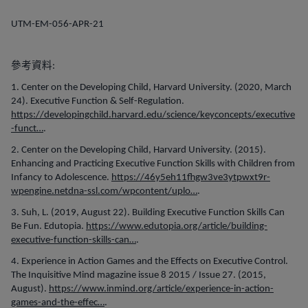
UTM-EM-056-APR-21
參考資料
:
1. Center on the Developing Child, Harvard University. (2020, March
24). Executive Function & Self-Regulation.
https://developingchild.harvard.edu/science/keyconcepts/executive
-funct…
.
2. Center on the Developing Child, Harvard University. (2015).
Enhancing and Practicing Executive Function Skills with Children from
Infancy to Adolescence.
https://46y5eh11fhgw3ve3ytpwxt9r-
wpengine.netdna-ssl.com/wpcontent/uplo…
.
3. Suh, L. (2019, August 22). Building Executive Function Skills Can
Be Fun. Edutopia.
https://www.edutopia.org/article/building-
executive-function-skills-can…
.
4. Experience in Action Games and the Effects on Executive Control.
The Inquisitive Mind magazine issue 8 2015 / Issue 27. (2015,
August).
https://www.inmind.org/article/experience-in-action-
games-and-the-effec…
.