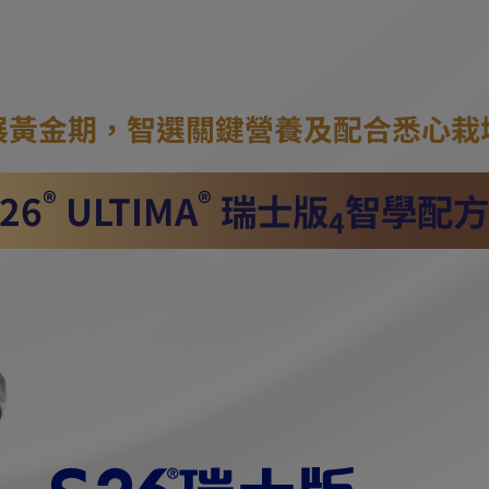
展黃金期，
智選關鍵營養及配合悉心栽
®
®
-26
ULTIMA
瑞士版
智學配方
4