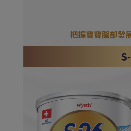
把握寶寶腦部發
S