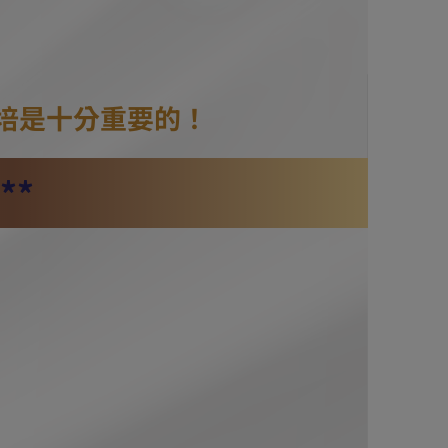
培是十分重要的！
**