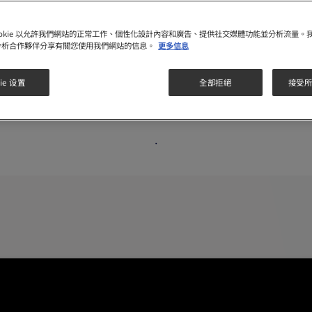
ookie 以允許我們網站的正常工作、個性化設計內容和廣告、提供社交媒體功能並分析流量。
分析合作夥伴分享有關您使用我們網站的信息。
更多信息
產品科研實證
瑞士奶源奧秘
智學教室
沖調
ie 设置
全部拒絕
接受所有
.