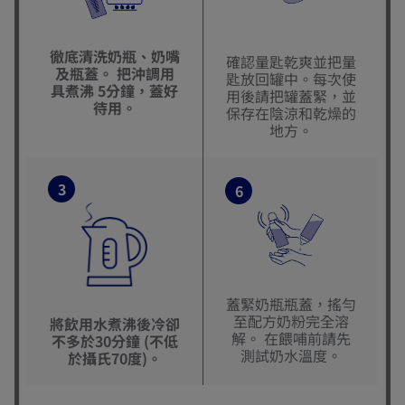
徹底清洗奶瓶、奶嘴
確認量匙乾爽並把量
及瓶蓋。 把沖調用
匙放回罐中。每次使
具煮沸 5分鐘，蓋好
用後請把罐蓋緊，並
待用。
保存在陰涼和乾燥的
地方。
3
6
蓋緊奶瓶瓶蓋，搖勻
至配方奶粉完全溶
將飲用水煮沸後冷卻
解。 在餵哺前請先
不多於30分鐘 (不低
測試奶水溫度。
於攝氏70度)。