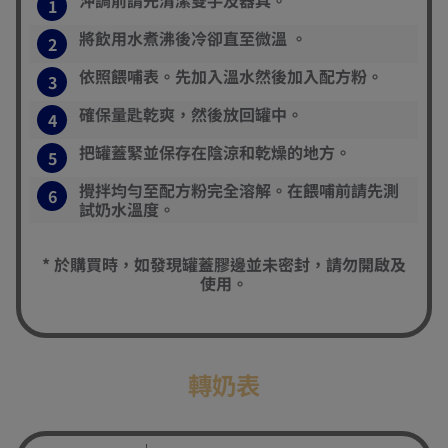
1
將飲用水煮沸後冷卻直至微溫 。
2
依照餵哺表。先加入溫水然後加入配方粉。
3
確保量匙乾爽，然後放回罐中。
4
把罐蓋緊並保存在陰涼和乾燥的地方。
5
攪拌均勻至配方粉完全溶解。在餵哺前請先測
6
試奶水溫度。
* 於購買時，如發現罐蓋膠邊並未密封，請勿開啟及
使用。
轉奶表