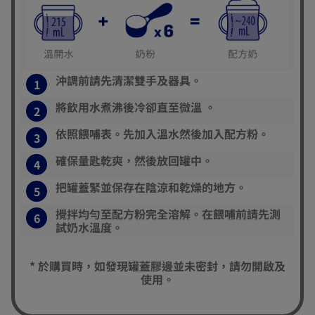
沖調前請先清潔雙手及器具。
1
將飲用水煮沸後冷卻直至微溫 。
2
依照餵哺表。先加入溫水然後加入配方粉。
3
確保量匙乾爽，然後放回罐中。
4
把罐蓋緊並保存在陰涼和乾燥的地方。
5
攪拌均勻至配方粉完全溶解。在餵哺前請先測
6
試奶水溫度。
* 於購買時，如發現罐蓋膠邊並未密封，請勿開啟及
使用。