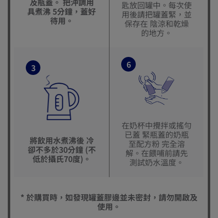
及瓶蓋。 把沖調用
匙放回罐中。每次使
具煮沸 5分鐘，蓋好
用後請把罐蓋緊，並
待用。
保存在 陰涼和乾燥
的地方。
6
3
在奶杯中攪拌或搖勻
已蓋 緊瓶蓋的奶瓶
將飲用水煮沸後 冷
至配方粉 完全溶
卻不多於30分鐘 (不
解。在餵哺前請先
低於攝氏70度)。
測試奶水溫度。
* 於購買時，如發現罐蓋膠邊並未密封，請勿開啟及
使用。