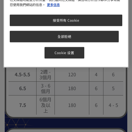
您使用我們網站的信息。
更多信息
沖調方法
接受所有 Cookie
奶
嬰兒平均
o
嬰兒
70
C 或以上
粉
每天餵
全部拒絕
體重 (千
年齡
的開水(毫升)
匙
哺次數
克)
數
Cookie 设置
0 - 2
3.5
60
2
9
週
2週 -
4.5-5.5
120
4
6
3個月
3 - 6
6.5
180
6
5
個月
6個月
7.5
及以
180
6
4 - 5
上