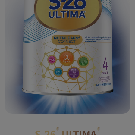
®
®
S-26
ULTIMA