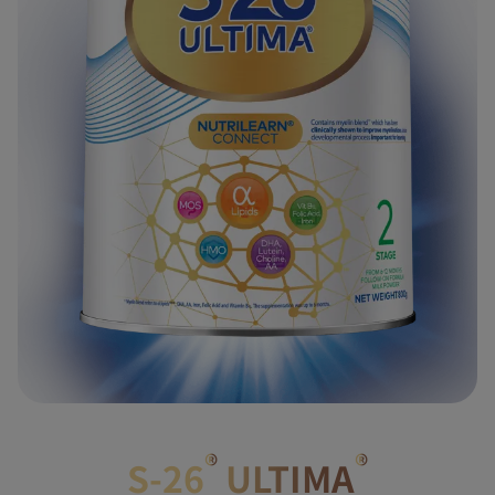
®
®
S-26
ULTIMA