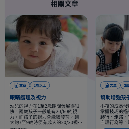
相關文章
文章
2歲以上
文章
2
眼睛護理及視力
幫助增強孩
幼兒的視力在1至2歲期間發展得很
小孩的成長發
快，兩歲孩子一般能有20/60的視
掌握技巧的過
力。而孩子的視力會繼續發育，到
爬行、走路、
大約7至9歲時便有成人的20/20視
自理行為等。
力。
天生的，後天