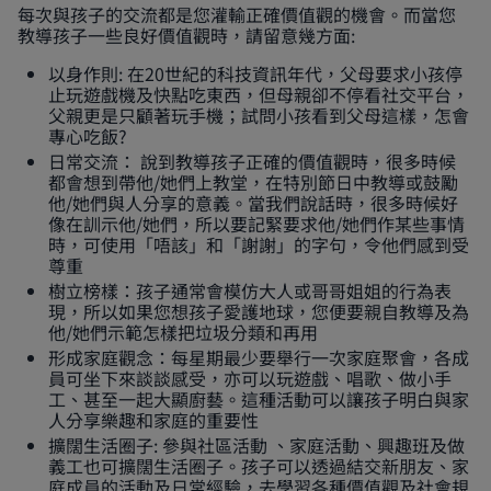
每次與孩子的交流都是您灌輸正確價值觀的機會。而當您
教導孩子一些良好價值觀時，請留意幾方面:
以身作則: 在20世紀的科技資訊年代，父母要求小孩停
止玩遊戲機及快點吃東西，但母親卻不停看社交平台，
父親更是只顧著玩手機；試問小孩看到父母這樣，怎會
專心吃飯?
日常交流： 說到教導孩子正確的價值觀時，很多時候
都會想到帶他/她們上教堂，在特別節日中教導或鼓勵
他/她們與人分享的意義。當我們說話時，很多時候好
像在訓示他/她們，所以要記緊要求他/她們作某些事情
時，可使用「唔該」和「謝謝」的字句，令他們感到受
尊重
樹立榜樣：孩子通常會模仿大人或哥哥姐姐的行為表
現，所以如果您想孩子愛護地球，您便要親自教導及為
他/她們示範怎樣把垃圾分類和再用
形成家庭觀念：每星期最少要舉行一次家庭聚會，各成
員可坐下來談談感受，亦可以玩遊戲、唱歌、做小手
工、甚至一起大顯廚藝。這種活動可以讓孩子明白與家
人分享樂趣和家庭的重要性
擴闊生活圈子: 參與社區活動 、家庭活動、興趣班及做
義工也可擴闊生活圈子。孩子可以透過結交新朋友、家
庭成員的活動及日常經驗，去學習各種價值觀及社會規