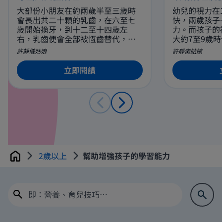
大部份小朋友在約兩歲半至三歲時
幼兒的視力在
會長出共二十顆的乳齒，在六至七
快，兩歲孩子一
歲開始換牙，到十二至十四歲左
力。而孩子的
右，乳齒便會全部被恆齒替代，而
大約7至9歲時
恆齒一共有三十二隻。約三歲，乳
力。
許靜儀姑娘
許靜儀姑娘
齒大致已長成。
立即閱讀
2歲以上
幫助增強孩子的學習能力
Home