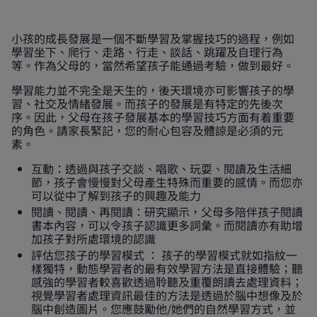
小孩的成長發展是一個不斷學習及掌握技巧的過程，例如
學習坐下、爬行、走路、行走、談話、跳躍及自理行為
等。作為父母的，當然希望孩子能通過考驗，做到最好。
學習能力並不完全是天生的，後天環境亦可影響孩子的學
習、社交及情緒發展。而孩子的發展是有特定的先後次
序。因此，父母在孩子發展基本的學習技巧方面有着重要
的角色。請家長緊記，您的耐心包容及體諒是必須的元
素。
互動：透過與孩子交談、唱歌、玩耍、閱讀及生活細
節，孩子會慢慢對父母產生特殊而重要的感情。而您亦
可以從中了解到孩子的興趣及能力
閱讀、閱讀、再閱讀：研究顯示，父母多陪伴孩子閱讀
書本內容，可以令孩子認識更多詞彙。而閱讀亦有助增
加孩子對所處環境的認識
評估您孩子的學習模式 ： 孩子的學習模式就如指紋一
樣獨特，動態學習者的最有效學習方法是直接體驗；聽
感強的學習者較喜歡透過聆聽及重覆朗讀去處理資料；
視覺學習者處理資訊最佳的方法是透過於腦中想像及於
腦中創造圖片。您應鼓勵他/她們的自然學習方式，並