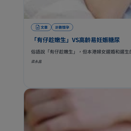
文章
計劃懷孕
「有仔趁嫩生」VS高齡易妊娠糖尿
俗語說「有仔趁嫩生」，但本港婦女遲婚和遲生的
梁永昌