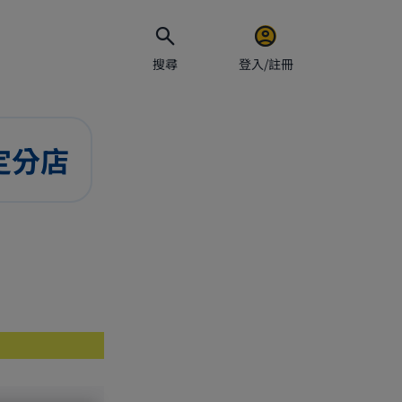
搜尋
登入/註冊
指定分店
電郵地址
密碼
保持