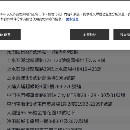
九龍
ookie 以允許我們網站的正常工作、個性化設計內容和廣告、提供社交媒體功能並分析流量。
尖沙咀廣東道33號中港城地下11及11A號舖
分析合作夥伴分享有關您使用我們網站的信息。
更多信息
尖沙咀河內道18號K11地庫1層B109-B110號舖
旺角彌敦道625及639號雅蘭中心地下G20-22號舖
ie 设置
全部拒絕
接受所有
新界
元朗朗日路9號形點I 2樓2008號舖
上水石湖墟新豐路122-130號龍霞樓地下A & B舖
上水石湖墟龍琛路39號上水廣場4樓419-423舖
上水龍運街8號新都廣場106a號舖
大埔大埔超級城B區2樓269-270號舖
屯門屯門鄉事會路83號V City MTR層28、29、30及31號舖
屯門屯順街1號屯門市廣場1期2樓2199B-2199F號舖
大圍道55-56號金禧花園10號地下
沙田新城市廣場一期3樓307及307A號舖
沙田新城市廣場第三期二樓A213號舖