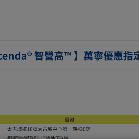
cenda® 智營高™ 】萬寧優惠
香港
太古城道18號太古城中心第一期420舖
銅鑼灣謝菲道517號地下B舖