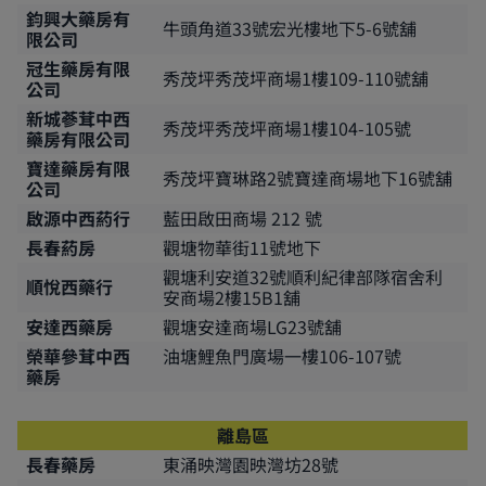
鈞興大藥房有
牛頭角道33號宏光樓地下5-6號舖
限公司
冠生藥房有限
秀茂坪秀茂坪商場1樓109-110號舖
公司
新城蔘茸中西
秀茂坪秀茂坪商場1樓104-105號
藥房有限公司
寶達藥房有限
秀茂坪寶琳路2號寶達商場地下16號舖
公司
啟源中西葯行
藍田啟田商場 212 號
長春葯房
觀塘物華街11號地下
觀塘利安道32號順利紀律部隊宿舍利
順悅西藥行
安商場2樓15B1舖
安達西藥房
觀塘安達商場LG23號舖
榮華參茸中西
油塘鯉魚門廣場一樓106-107號
藥房
離島區
長春藥房
東涌映灣園映灣坊28號