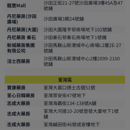
沙田正街21-27號沙田廣場3樓45A及47
龍豐Mall
號鋪
丹尼藥房(沙田
沙田廣場3期24號舖
廣場)
丹尼藥房(大圍)
沙田大圍隆亨邨商埸地下102號舖
丹尼藥房 秦石
沙田秦石邨秦石商場地下1號鋪
新城藥房集團
沙田馬鞍山新港城中心商場L2層2E-27
有限公司
號舖
沙田馬鞍山新港城中心2樓2099-2100
活士西藥房
號舖
荃灣區
寶康藥房
荃灣大窩口德士古道51號
荃心日韓藥房
荃灣眾安街47號地下
志成大藥房
荃灣海霸街134-138號A舖
荃灣大河道10-20號登發大廈地下1號
志成大藥房
舖
志成大藥房
荃灣鹹田街46號成安樓地下