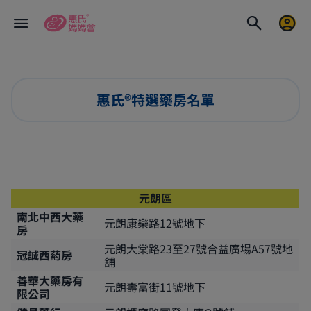
惠氏®特選藥房名單
元朗區
南北中西大藥
元朗康樂路12號地下
房
元朗大棠路23至27號合益廣場A57號地
冠誠西葯房
舖
善華大藥房有
元朗壽富街11號地下
限公司