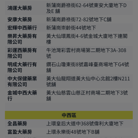
新蒲崗爵祿街62-64號東安大廈地下D
鴻運大藥房
及E 舖
安康大藥房
新蒲崗爵祿街72-82號地下C舖
宏輝中西藥行
新蒲崗崇齡街44號地下
樂昇大藥房有
黃大仙環鳳街4-6號金城大廈地下連閣
限公司
樓
彩運西藥房有
牛池灣彩雲村商場第二期地下3A-308
限公司
號
明成大藥行有
鑽石山瓊東街8號嘉峰臺商場地下G4號
限公司
舖
中大保健藥業
黃大仙龍翔道黃大仙中心北館2樓N211
有限公司
號舖
金城中西大藥
黃大仙慈雲山慈正村商場二期地下3號
行
舖
中西區
全昌藥房
上環皇后大道中368號偉利大廈地下
富盈大藥房
上環永樂街48號地下B舖