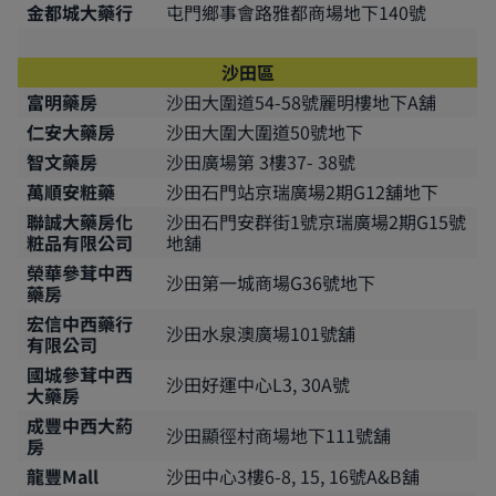
金都城大藥行
屯門鄉事會路雅都商場地下140號
沙田區
富明藥房
沙田大圍道54-58號麗明樓地下A舖
仁安大藥房
沙田大圍大圍道50號地下
智文藥房
沙田廣場第 3樓37- 38號
萬順安粧藥
沙田石門站京瑞廣場2期G12舖地下
聯誠大藥房化
沙田石門安群街1號京瑞廣場2期G15號
粧品有限公司
地舖
榮華參茸中西
沙田第一城商場G36號地下
藥房
宏信中西藥行
沙田水泉澳廣場101號舖
有限公司
國城參茸中西
沙田好運中心L3, 30A號
大藥房
成豐中西大葯
沙田顯徑村商場地下111號舖
房
龍豐Mall
沙田中心3樓6-8, 15, 16號A&B舖