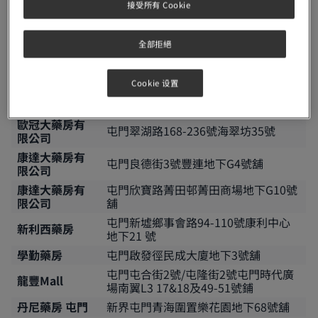
尚德藥房有限
接受所有 Cookie
屯門富泰村富泰商場1樓103B號舖
公司
祥益西藥房
屯門良景村廣場L431號
全部拒絕
聯益中西藥房
屯門蝴蝶村蝴蝶廣場地下R107號
康福西藥行
屯門石排頭路翠林花園地下6號
Cookie 设置
新宏興中西藥
屯門新墟啟民徑3號地下D舖
房
歐冠大藥房有
屯門翠湖路168-236號海翠坊35號
限公司
康達大藥房有
屯門良德街3號豐連地下G4號舖
限公司
康達大藥房有
屯門欣寶路菁田邨菁田商場地下G10號
限公司
舖
屯門新墟鄉事會路94-110號康利中心
新利西藥房
地下21 號
學勤藥房
屯門啟發徑民成大廈地下3號舖
屯門屯合街2號/屯隆街2號屯門時代廣
龍豐Mall
場南翼L3 17&18及49-51號鋪
丹尼藥房 屯門
新界屯門青海圍置樂花園地下68號舖