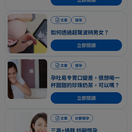
文章
懷孕
如何透過超聲波辨男女？
立即閱讀
文章
懷孕
孕吐易令胃口變差，很想喝一
杯甜甜的珍珠奶茶，可以嗎？
立即閱讀
文章
計劃懷孕
三高+過胖 妨礙懷孕