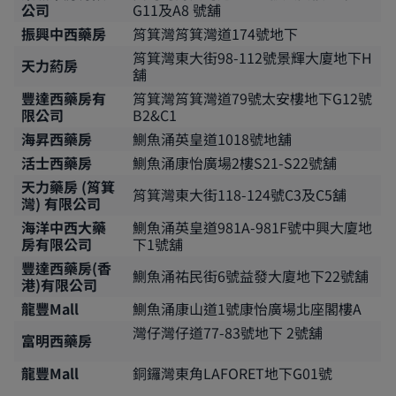
公司
G11及A8 號舖
振興中西藥房
筲箕灣筲箕灣道174號地下
筲箕灣東大街98-112號景輝大廈地下H
天力葯房
舖
豐達西藥房有
筲箕灣筲箕灣道79號太安樓地下G12號
限公司
B2&C1
海昇西藥房
鰂魚涌英皇道1018號地舖
活士西藥房
鰂魚涌康怡廣場2樓S21-S22號舖
天力藥房 (筲箕
筲箕灣東大街118-124號C3及C5舖
灣) 有限公司
海洋中西大藥
鰂魚涌英皇道981A-981F號中興大廈地
房有限公司
下1號舖
豐達西藥房(香
鰂魚涌祐民街6號益發大廈地下22號舖
港)有限公司
龍豐Mall
鰂魚涌康山道1號康怡廣場北座閣樓A
灣仔灣仔道77-83號地下 2號舖
富明西藥房
龍豐Mall
銅鑼灣東角LAFORET地下G01號