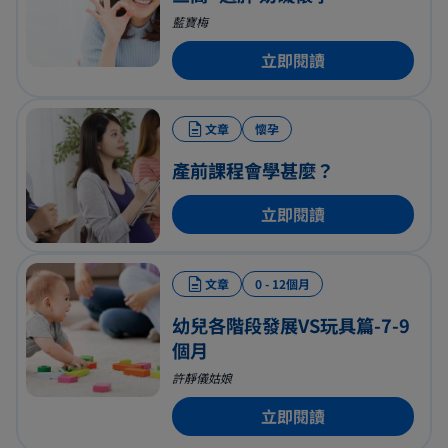
藍寶梅
立即閱讀
文章
懷孕
產前課程會學甚麼？
立即閱讀
文章
0 - 12個月
幼兒各階段發展VS玩具篇-7-9
個月
許靜儀姑娘
立即閱讀