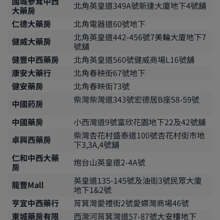
國城參茸中西
北角英皇道349A號新達大廈地下4號舖
大藥房
仁德大藥房
北角電器道60號地下
北角英皇道442-456號7美輪大廈地下7
健威大藥房
號舖
健豐中西藥房
北角英皇道560號健威商場L16號舖
康安大藥行
北角春秧街67號地下
健安藥房
北角春映街73號
柴灣柴灣道343號宏德居B座58-59號
中國葯房
中國藥房
小西灣道9號富欣花園地下22及42號舖
柴灣杏花村盛泰道100號杏花村街市地
卓興西藥房
下3,3A,4號舖
仁和中西大藥
炮台山英皇道2-4A號
房
英皇道135-145號及油街3號民眾大廈
龍豐Mall
地下1&2號
亨宜中西藥行
筲箕灣愛禮街2號愛蝶灣商場46號
東城藥房有限
西灣河筲箕灣道57-87號大安樓地下