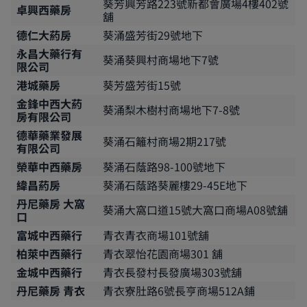
葵芳興芳路223號新都會廣場4樓402號
卓興西藥房
舖
德仁大葯房
葵涌盛芳街29號地下
永昌大藥行有
葵涌葵興村商場地下7號
限公司
港城藥房
葵芳盛芳街15號
金鋒中西大葯
葵涌梨木樹村商場地下7-8號
房有限公司
德華藥業發展
葵涌石籬村商場2期217號
有限公司
榮華中西藥房
葵涌石蔭路98-100號地下
緯昌葯房
葵涌石蔭路葵麗樓29-45E地下
丹尼藥房 大窩
葵涌大窩口道15號大窩口商場A08號舖
口
富城中西藥行
青衣青衣商場101號舖
柏萊中西藥行
青衣翠怡花園商場301 舖
金城中西藥行
青衣長發村長發廣場303號舖
丹尼藥房 青衣
青衣寮肚路6號長亨商場512A鋪