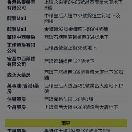
香港昌泰藥業
上環永樂街64-66號昌泰商業大廈地下
有限公司
B舖
中環皇后大道中37號餘道生行地下及
龍豐Mall
閣樓
龍豐Mall
金鐘道93號金鐘廊1樓B04號鋪
華達中西藥房
西環石塘咀德輔道西364號地下
正佳藥房有限
西環西營盤正街38號地下
公司
宏基中西藥房
西環德輔道西127號地下
有限公司
西環干諾道西168號豐盛大廈地下2E號
森永大藥房
舖
萬事達(香港)藥
西環皇后大道西451號業昌大廈地下17
房
號
信譽藥房
西環卑路乍街136號D舖
全昌藥房
上環皇后大道中368號偉利大廈地下
南區
天星藥房
香港仔大道194至196號地下B舖