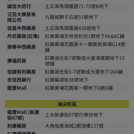
誠信大葯行
土瓜灣馬頭圍道71-73號B地下
泛亞大藥房有
九龍城獅子石道51號地下
限公司
信昌中西藥房
土瓜灣馬頭圍道438號地下
丹尼藥房(紅墈)
紅墈黃埔天地奇妙坊1期地下8A&8C舖
紅磡黃埔花園第十一期紫荊商場G14號
榮華中西藥房
舖
紅磡湖光街7號聯成大廈鴻運閣地下15
康福葯房
號舖
信誠有利藥房
紅磡湖光街1-7號聯成大廈地下16A舖
忠信西藥行
紅磡蕪湖街36號地下
龍豐Mall
紅磡黃埔花園第一期地下6號A舖
油尖旺區
龍豐Mall (新康
上水新康街67號行樂坊地下
街67號)
利康藥房
大角咀奧海城2期頂樓137號
仁康港灣藥房