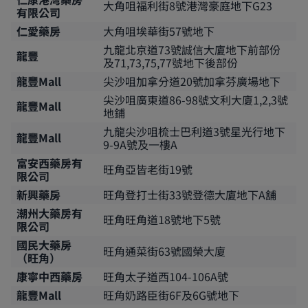
大角咀福利街8號港灣豪庭地下G23
有限公司
仁愛藥房
大角咀埃華街57號地下
九龍北京道73號誠信大廈地下前部份
龍豐
及71,73,75,77號地下後部份
龍豐Mall
尖沙咀加拿分道20號加拿芬廣場地下
尖沙咀廣東道86-98號文利大廈1,2,3號
龍豐Mall
地鋪
九龍尖沙咀梳士巴利道3號星光行地下
龍豐Mall
9-9A號及一樓A
富安西藥房有
旺角亞皆老街19號
限公司
新興藥房
旺角登打士街33號登德大廈地下A舖
潮州大藥房有
旺角旺角道18號地下5號
限公司
國民大藥房
旺角通菜街63號國榮大廈
（旺角）
康寧中西藥房
旺角太子道西104-106A號
龍豐Mall
旺角奶路臣街6F及6G號地下