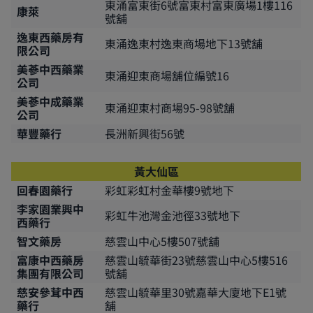
東涌富東街6號富東村富東廣場1樓116
康萊
號舖
逸東西藥房有
東涌逸東村逸東商場地下13號舖
限公司
美蔘中西藥業
東涌迎東商場舖位編號16
公司
美蔘中成藥業
東涌迎東村商場95-98號舖
公司
華豐藥行
長洲新興街56號
黃大仙區
回春園藥行
彩虹彩虹村金華樓9號地下
李家園業興中
彩虹牛池灣金池徑33號地下
西藥行
智文藥房
慈雲山中心5樓507號舖
富康中西藥房
慈雲山毓華街23號慈雲山中心5樓516
集團有限公司
號舖
慈安參茸中西
慈雲山毓華里30號嘉華大廈地下E1號
藥行
舖