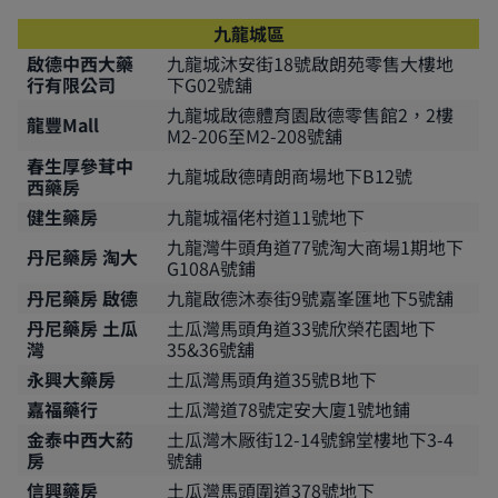
九龍城區
啟德中西大藥
九龍城沐安街18號啟朗苑零售大樓地
行有限公司
下G02號舖
九龍城啟德體育園啟德零售館2，2樓
龍豐Mall
M2-206至M2-208號舖
春生厚參茸中
九龍城啟德晴朗商場地下B12號
西藥房
健生藥房
九龍城福佬村道11號地下
九龍灣牛頭角道77號淘大商場1期地下
丹尼藥房 淘大
G108A號鋪
丹尼藥房 啟德
九龍啟德沐泰街9號嘉峯匯地下5號舖
丹尼藥房 土瓜
土瓜灣馬頭角道33號欣榮花園地下
灣
35&36號舖
永興大藥房
土瓜灣馬頭角道35號B地下
嘉福藥行
土瓜灣道78號定安大廈1號地鋪
金泰中西大葯
土瓜灣木厰街12-14號錦堂樓地下3-4
房
號舖
信興藥房
土瓜灣馬頭圍道378號地下