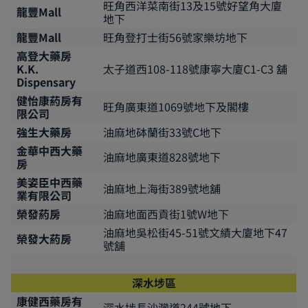
旺角西洋菜南街13及15號好望角大廈
龍豐Mall
地下
龍豐Mall
旺角登打士街56號家樂坊地下
高登大藥房
K.K.
太子道西108-118號康寧大廈C1-C3 舖
Dispensary
健怡康葯房有
旺角廣東道1069號地下及閣樓
限公司
強生大藥房
油麻地砵蘭街33號C地下
金華中西大藥
油麻地廣東道828號地下
房
美姿臣中西藥
油麻地上海街389號地舖
業有限公司
榮發葯房
油麻地面西貢街1號W地下
油麻地吳松街45-51號文績大廈地下47
榮發大葯房
號舖
深水埗區
康健西藥房有
深水埗長沙灣道244號地下