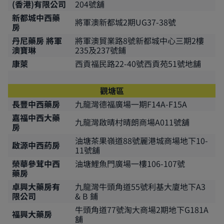
(香港)有限公司
204號舖
新都城中西藥
將軍澳新都城2期UG37-38號
房
丹尼藥房 將軍
將軍澳貿業路8號新都城中心三期2樓
澳寶琳
235及237號鋪
康萊
西貢福民路22-40號西貢苑51號地舖
觀塘區
長豐中西藥房
九龍灣德福廣場一期F14A-F15A
嘉福中西大藥
九龍灣啟晴村晴朗商場A011號舖
房
油塘茶果嶺道88號麗港城商場地下10-
啟源中西葯房
11號舖
榮華參茸中西
油塘鯉魚門廣場一樓106-107號
藥房
卓興大藥房有
九龍灣牛頭角道55號利基大廈地下A3
限公司
& B 鋪
牛頭角道77號淘大商場2期地下G181A
福興大藥房
舖