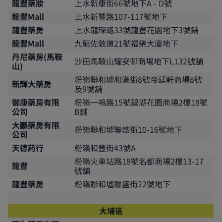
龍豐藥妝
上水新康街66號地下A - D號
龍豐Mall
上水新豐路107-117號地下
龍豐藥房
上水龍琛路33號龍豐花園地下3號鋪
龍豐Mall
九龍佐敦道21號福樂大廈地下
丹尼藥房(馬鞍
沙田馬鞍山耀安邨商場地下L132號舖
山)
粉嶺聯和墟和滿街8號帝廷軒商場8號
新輝大藥房
及9號舖
御康藥房有限
粉嶺一鳴路15號碧湖花園商場2樓18號
公司
B舖
大鵬藥房有限
粉嶺聯和墟聯盛街10-16號地下
公司
天德葯行
粉嶺和豐街43號A
粉嶺火車站路18號名都商場2樓13-17
龍豐
號舖
龍豐藥房
粉嶺聯和墟聯盛街22號地下
大埔區