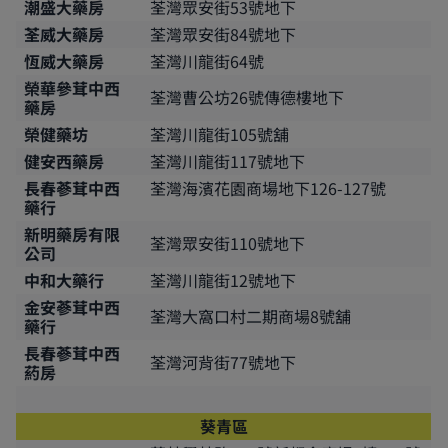
潮盛大藥房
荃灣眾安街53號地下
荃威大藥房
荃灣眾安街84號地下
恆威大藥房
荃灣川龍街64號
榮華參茸中西
荃灣曹公坊26號傳德樓地下
藥房
榮健藥坊
荃灣川龍街105號舖
健安西藥房
荃灣川龍街117號地下
長春蔘茸中西
荃灣海濱花園商場地下126-127號
藥行
新明藥房有限
荃灣眾安街110號地下
公司
中和大藥行
荃灣川龍街12號地下
金安蔘茸中西
荃灣大窩口村二期商場8號舖
藥行
長春蔘茸中西
荃灣河背街77號地下
葯房
葵青區