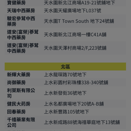
寶健藥房
天水圍新北江商場A19-21號鋪地下
天瑞中西藥房
天水圍天耀廣場地下L037號
駿宏參茸中西
天水圍T Town South 地下24號舖
藥房
道安(富榮)蔘茸
天水圍新北江商埸一樓C41A舖
中西藥房
道安(富榮)蔘茸
天水圍天澤村商場2/F,223號舖
中西藥房
北區
新輝大藥房
上水龍琛路70號地下
尚御藥房
上水彩園村彩珠樓338-340號舖
利萊斯有限公
上水新發街36號地下
司
健民大葯房
上水名都廣場地下20號A-B舖
回春藥房
上水新豐路105號地下
千禧藥業有限
上水新成路88號海禧華庭地下13號舖
公司