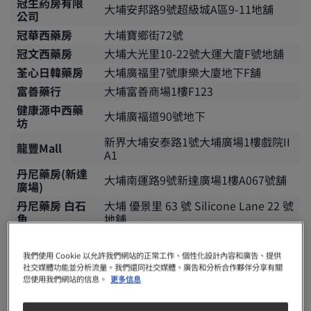
冠生葯房有限
大埔安邦路9號超級城A區9-11地舖
公司
冠華西藥房
大埔寶鄉街72號
冠文西藥房
大埔大光里10-22號大運大廈F號地舖
荃心日韓藥房
大埔廣福里7號康樂大廈地下F舖
富善藥行
大埔富善商場1樓F123
健康源中西藥
大埔廣褔道90號地下
坊
新界大埔安泰路1號大埔廣場1樓戲院II
龍豐Mall
A1
丹尼藥房(新達
大埔南運路9號新達廣場1樓A067號舖
廣場)
丹尼藥房 白石
大埔 優景里 63 號 Silicone Lane 22 號
角
地舖
屯門區
我們使用 Cookie 以允許我們網站的正常工作、個性化設計內容和廣告、提供
社交媒體功能並分析流量。我們還同社交媒體、廣告和分析合作夥伴分享有關
智文藥房
屯門時代廣場南翼地下15號
您使用我們網站的信息。
更多信息
東亞中西藥房
屯門置樂花園商場地下1-4號