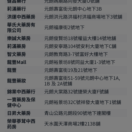
健昌藥行
元朗媽廟路同發大廈O號舖
莉滿藥行
元朗壽富街元朗中心地下3B
洪運中西藥房
元朗洪元路洪福村洪福商場地下3號舖
華氏大藥房有
元朗福康街2號地下
限公司
樂誠大藥房
元朗俊賢坊18號權益大樓14號地舖
莉滿藥房
元朗安寧路104號安利大廈地下C舖
智文藥房
元朗教育路3-7號富好大樓地下
龍豐Mall
元朗裕景坊8號同益大廈1-3號地下
龍豐
元朗壽富街19及21號地下
元朗壽富街51-59號元朗中心地下1A,
龍豐藥妝
1B 及 2A號鋪
錦業中西藥行
元朗大棠路32號捷榮大廈F號舖
一寶藥房及保
元朗裕景坊32C號祥發大廈地下1號舖
健中心
日昇大藥房
青山公路元朗段90號地下連閣樓
榮華蔘茸中西
天水圍天澤商場2樓213B舖
葯房