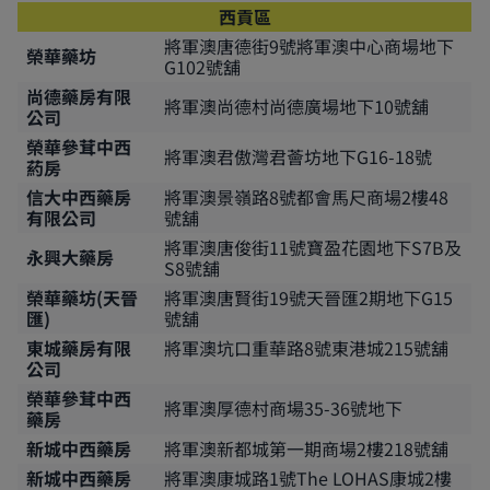
西貢區
將軍澳唐德街9號將軍澳中心商場地下
榮華藥坊
G102號舖
尚德藥房有限
將軍澳尚德村尚德廣場地下10號舖
公司
榮華參茸中西
將軍澳君傲灣君薈坊地下G16-18號
葯房
信大中西藥房
將軍澳景嶺路8號都會馬尺商場2樓48
有限公司
號舖
將軍澳唐俊街11號寶盈花園地下S7B及
永興大藥房
S8號舖
榮華藥坊(天晉
將軍澳唐賢街19號天晉匯2期地下G15
匯)
號舖
東城藥房有限
將軍澳坑口重華路8號東港城215號舖
公司
榮華參茸中西
將軍澳厚德村商場35-36號地下
藥房
新城中西藥房
將軍澳新都城第一期商場2樓218號舖
新城中西藥房
將軍澳康城路1號The LOHAS康城2樓